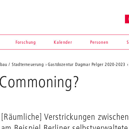
en
Forschung
Kalender
Personen
S
ebau / Stadterneuerung
Gastdozentur Dagmar Pelger 2020-2023
d Commoning?
[Räumliche] Verstrickungen zwischen K
am Beispiel Berliner selbstverwaltet