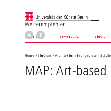
Universität der Künste Berlin
Weiterempfehlen
Seite per E-Mail weiterempfehlen
Seite auf Facebook weiterempfehl
Universität
Bewerbung
Studium
Navigation &
Aktuelle
Home
Studium
Architektur
Fachgebiete
Städt
Suche
Position
MAP: Art-base
auf
der
Webseite