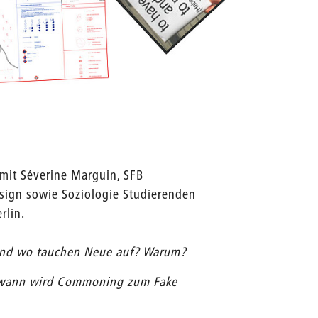
Quelle: 
 mit Séverine Marguin, SFB
ign sowie Soziologie Studierenden
rlin.
 Und wo tauchen Neue auf? Warum?
b wann wird Commoning zum Fake