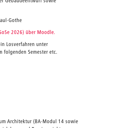
nter Gebäudeentwurf sowie
Kaul-Gothe
(SoSe 2026) über Moodle.
in Losverfahren unter
im folgenden Semester etc.
ium Architektur (BA-Modul 14 sowie