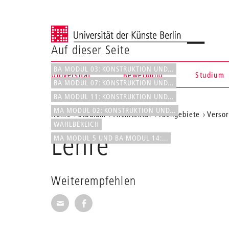
Universität der Künste Berlin
Auf dieser Seite
BA MODUL 03: KONSTRUKTION UND...
Universität
Bewerbung
Studium
BA MODUL 07: KONSTRUKTION UND...
Navigation &
BA MODUL 11: KONSTRUKTION UND...
MA MODUL 02: KONSTRUKTION UND...
Aktuelle
Home
Studium
Architektur
Fachgebiete
Verso
Suche
WAHLBEREICH
Position
Lehre
MA MODUL 5 UND BA MODUL 14:...
auf
der
Webseite
Weiterempfehlen
Seite per E-Mail weiterempfehlen
Seite auf Facebook weiterempfehl