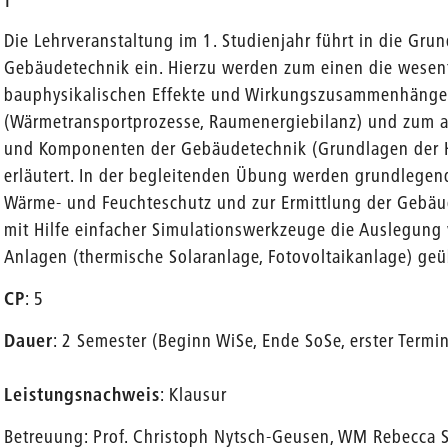
Die Lehrveranstaltung im 1. Studienjahr führt in die Gr
Gebäudetechnik ein. Hierzu werden zum einen die wesen
bauphysikalischen Effekte und Wirkungszusammenhänge i
(Wärmetransportprozesse, Raumenergiebilanz) und zum a
und Komponenten der Gebäudetechnik (Grundlagen der H
erläutert. In der begleitenden Übung werden grundlege
Wärme- und Feuchteschutz und zur Ermittlung der Gebäud
mit Hilfe einfacher Simulationswerkzeuge die Auslegun
Anlagen (thermische Solaranlage, Fotovoltaikanlage) geü
CP
: 5
Dauer
: 2 Semester (Beginn WiSe, Ende SoSe, erster Term
Leistungsnachweis
: Klausur
Betreuung: Prof. Christoph Nytsch-Geusen, WM Rebecca S