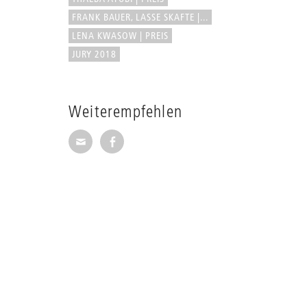
FRANK BAUER, LASSE SKAFTE |...
LENA KWASOW | PREIS
JURY 2018
Weiterempfehlen
Seite per E-Mail weiterempfehlen
Seite auf Facebook weiterempfehl