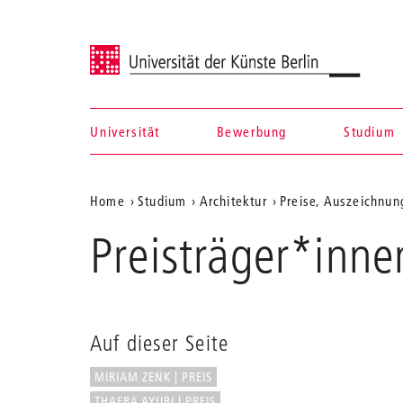
Universität der Künste Berlin
Universität
Bewerbung
Studium
Navigation &
Aktuelle
Home
Studium
Architektur
Preise, Auszeichnun
Suche
Position
Preisträger*inn
auf
der
Webseite
Auf dieser Seite
MIRIAM ZENK | PREIS
THAEBA AYUBI | PREIS