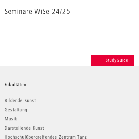
Seminare WiSe 24/25
StudyGuide
Weitere
Fakultäten
Informationen
Bildende Kunst
Gestaltung
Musik
Darstellende Kunst
Hochschulübergreifendes Zentrum Tanz