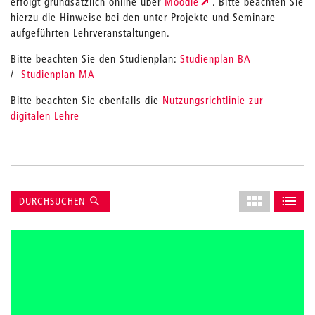
erfolgt grundsätzlich online über
Moodle
. Bitte beachten Sie
hierzu die Hinweise bei den unter Projekte und Seminare
aufgeführten Lehrveranstaltungen.
Bitte beachten Sie den Studienplan:
Studienplan BA
/
Studienplan MA
Bitte beachten Sie ebenfalls die
Nutzungsrichtlinie zur
digitalen Lehre
Suche
Layout
DURCHSUCHEN
des
ALS GRID AN
ALS L
Grids
anpassen