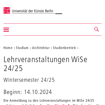
Universität der Künste Berlin
Navigation
Navigation &
ein-/ausblenden
Suche
Aktuelle
Home
Studium
Architektur
Studienbetrieb
Position
Lehrveranstaltungen WiSe
auf
24/25
der
Webseite
Wintersemester 24/25
Beginn: 14.10.2024
Die Anmeldung zu den Lehrveranstaltungen im WiSe 24/25