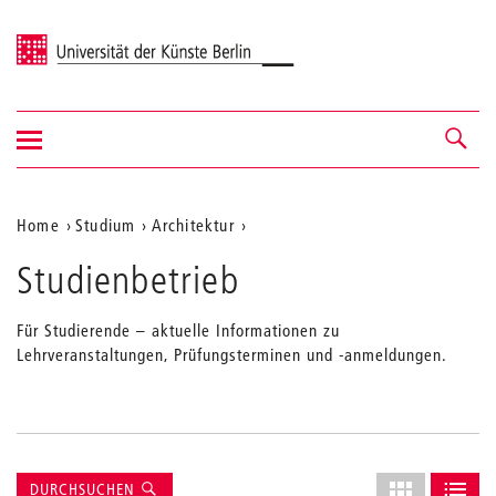
Universität der Künste Berlin
Navigation
Navigation &
ein-/ausblenden
Suche
Aktuelle
Home
Studium
Architektur
Position
Studienbetrieb
auf
der
Für Studierende – aktuelle Informationen zu
Lehrveranstaltungen, Prüfungsterminen und -anmeldungen.
Webseite
Suche
Layout
DURCHSUCHEN