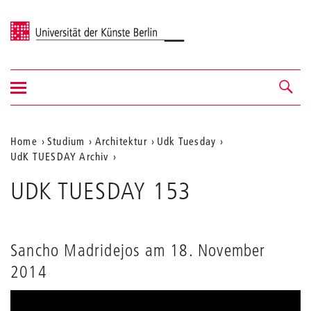
Universität der Künste Berlin
Navigation
Navigation &
ein-/ausblenden
Suche
Aktuelle
Home
Studium
Architektur
Udk Tuesday
UdK TUESDAY Archiv
Position
auf
UDK TUESDAY 153
der
Webseite
Sancho Madridejos am 18. November
2014