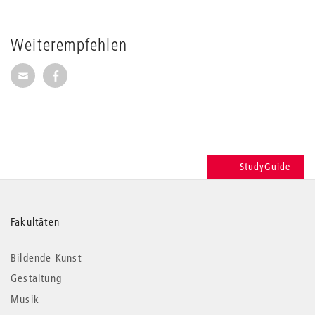
Weiterempfehlen
Seite per E-Mail weiterempfehlen
Seite auf Facebook weiterempfehlen
StudyGuide
Weitere
Fakultäten
Informationen
Bildende Kunst
Gestaltung
Musik