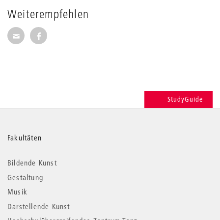
Weiterempfehlen
Seite per E-Mail weiterempfehlen
Seite auf Facebook weiterempfehlen
StudyGuide
Weitere
Fakultäten
Informationen
Bildende Kunst
Gestaltung
Musik
Darstellende Kunst