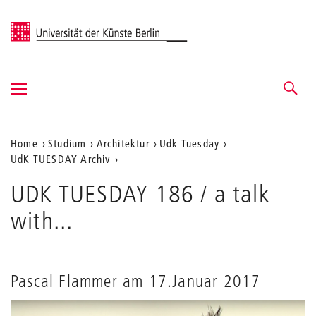
Universität der Künste Berlin
Navigation
Navigation &
ein-/ausblenden
Suche
Aktuelle
Home
Studium
Architektur
Udk Tuesday
UdK TUESDAY Archiv
Position
auf
UDK TUESDAY 186 / a talk
der
with...
Webseite
Pascal Flammer am 17.Januar 2017