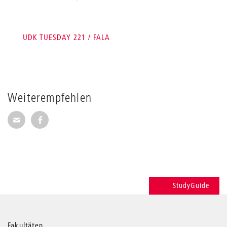
UDK TUESDAY 221 / FALA
Weiterempfehlen
Seite per E-Mail weiterempfehlen
Seite auf Facebook weiterempfehlen
StudyGuide
Fakultäten