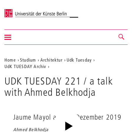
Universität der Künste Berlin
Navigation
Navigation &
ein-/ausblenden
Suche
Aktuelle
Home
Studium
Architektur
Udk Tuesday
UdK TUESDAY Archiv
Position
auf
UDK TUESDAY 221 / a talk
der
with Ahmed Belkhodja
Webseite
Jaume Mayol am 10. Dezember 2019
Ahmed Belkhodja