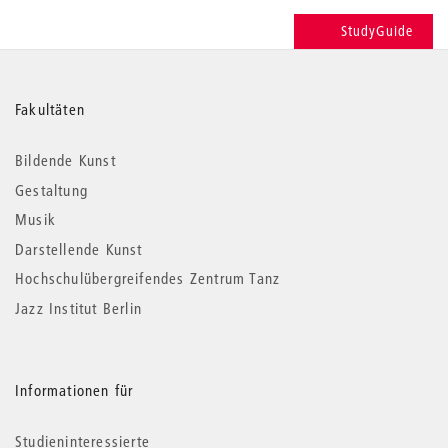
StudyGuide
Weitere
Fakultäten
Informationen
Bildende Kunst
Gestaltung
Musik
Darstellende Kunst
Hochschulübergreifendes Zentrum Tanz
Jazz Institut Berlin
Informationen für
Studieninteressierte