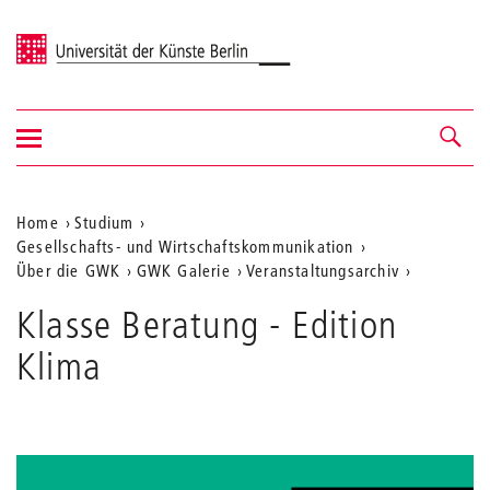
Universität der Künste Berlin
Navigation
Navigation &
ein-/ausblenden
Suche
Aktuelle
Home
Studium
Gesellschafts- und Wirtschaftskommunikation
Position
Über die GWK
GWK Galerie
Veranstaltungsarchiv
auf
Klasse Beratung - Edition
der
Klima
Webseite