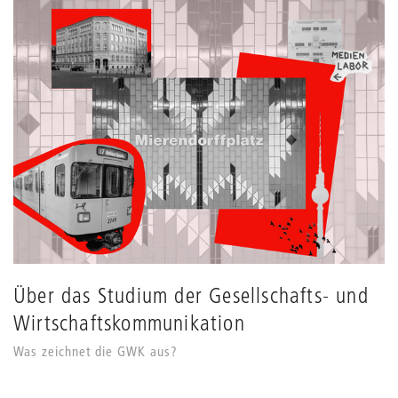
Grids
anpassen
Über das Studium der Gesellschafts- und
Wirtschaftskommunikation
Was zeichnet die GWK aus?