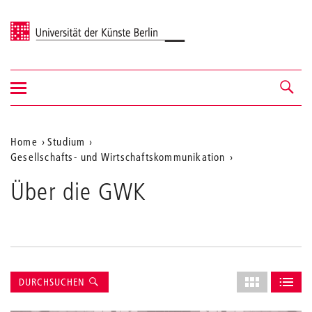
Universität der Künste Berlin
Navigation
Navigation &
ein-/ausblenden
Suche
Aktuelle
Home
Studium
Gesellschafts- und Wirtschaftskommunikation
Position
auf
Über die GWK
der
Webseite
Suche
Layout
DURCHSUCHEN
des
ALS GRID AN
ALS L