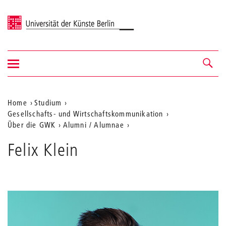
Universität der Künste Berlin
Navigation
Navigation &
ein-/ausblenden
Suche
Aktuelle
Home
Studium
Gesellschafts- und Wirtschaftskommunikation
Position
Über die GWK
Alumni / Alumnae
auf
Felix Klein
der
Webseite