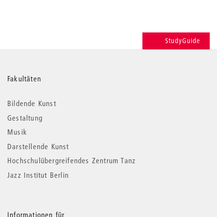
StudyGuide
Weitere
Fakultäten
Informationen
Bildende Kunst
Gestaltung
Musik
Darstellende Kunst
Hochschulübergreifendes Zentrum Tanz
Jazz Institut Berlin
Informationen für