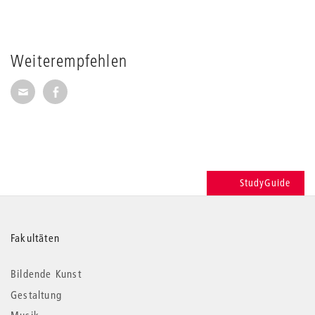
Weiterempfehlen
Seite per E-Mail weiterempfehlen
Seite auf Facebook weiterempfehlen
StudyGuide
Weitere
Fakultäten
Informationen
Bildende Kunst
Gestaltung