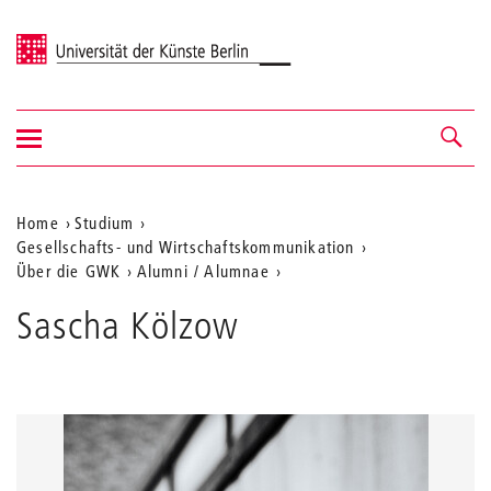
Universität der Künste Berlin
Navigation
Navigation &
ein-/ausblenden
Suche
Aktuelle
Home
Studium
Gesellschafts- und Wirtschaftskommunikation
Position
Über die GWK
Alumni / Alumnae
auf
Sascha Kölzow
der
Webseite