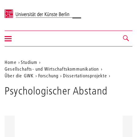
Universität der Künste Berlin
Navigation
Navigation &
ein-/ausblenden
Suche
Aktuelle
Home
Studium
Gesellschafts- und Wirtschaftskommunikation
Position
Über die GWK
Forschung
Dissertationsprojekte
auf
Psychologischer Abstand
der
Webseite