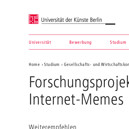
Universität der Künste Berlin
Universität
Bewerbung
Studium
Navigation &
Aktuelle
Home
Studium
Gesellschafts- und Wirtschaftsk
Suche
Position
Forschungsprojek
auf
der
Internet-Memes
Webseite
Weiterempfehlen