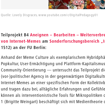
Quelle: Lovely Disgraces, www.youtube.com/c/DigitalPedagogy01
Teilprojekt B4
Aneignen – Bearbeiten – Weiterverbre
von Internet-Memes
am
Sonderforschungsbereich „I
1512) an der FU Berlin:
Anhand der Meme Culture als exemplarischem Hybridp
Popkultur, User-Ermächtigung und Plattform-Kapitalismus
Community-Orientierung — untersucht das Teilprojekt d
(vor-)politischer Agency in der gegenwärtigen Digitalkult
Internet-Memes an einer spezifischen Form der Kollektivb
und tragen dazu bei, alltägliche Erfahrungen und Gefühle
können als interventionistische Tools für Mikropolitiken 
1 (Brigitte Weingart) beschäftigt sich mit Medientheorie