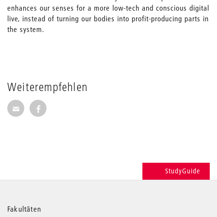
enhances our senses for a more low-tech and conscious digital
live, instead of turning our bodies into profit-producing parts in
the system.
Weiterempfehlen
Seite per E-Mail weiterempfehlen
Seite auf Facebook weiterempfehlen
StudyGuide
Weitere
Fakultäten