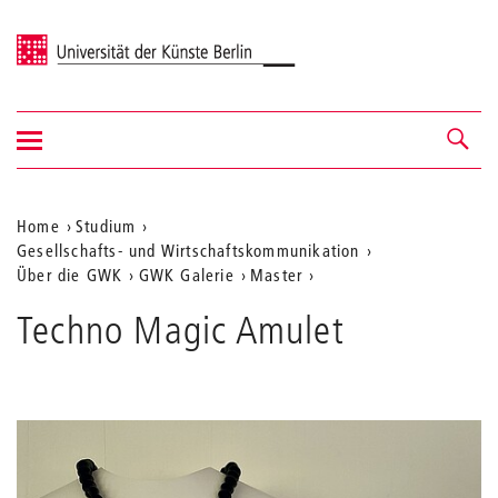
Universität der Künste Berlin
Navigation
Navigation &
ein-/ausblenden
Suche
Aktuelle
Home
Studium
Gesellschafts- und Wirtschaftskommunikation
Position
Über die GWK
GWK Galerie
Master
auf
Techno Magic Amulet
der
Webseite