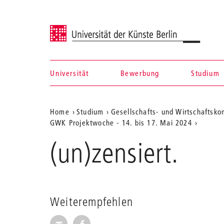
Universität der Künste Berlin
Universität
Bewerbung
Studium
Navigation &
Aktuelle
Home
Studium
Gesellschafts- und Wirtschaftsk
Suche
GWK Projektwoche - 14. bis 17. Mai 2024
Position
(un)zensiert.
auf
der
Webseite
Weiterempfehlen
Seite per E-Mail weiterempfehlen
Seite auf Facebook weiterempfehl