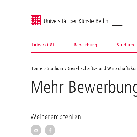
Universität der Künste Berlin
Universität
Bewerbung
Studium
Navigation &
Aktuelle
Home
Studium
Gesellschafts- und Wirtschaftsk
Suche
Position
Mehr Bewerbung
auf
der
Webseite
Weiterempfehlen
Seite per E-Mail weiterempfehlen
Seite auf Facebook weiterempfehl