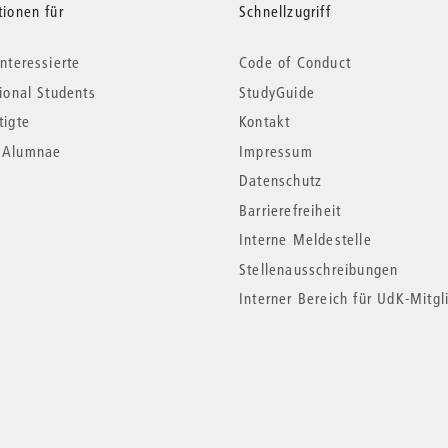
tionen für
Schnellzugriff
nteressierte
Code of Conduct
tional Students
StudyGuide
tigte
Kontakt
*Alumnae
Impressum
Datenschutz
Barrierefreiheit
Interne Meldestelle
Stellenausschreibungen
Interner Bereich für UdK-Mitgl