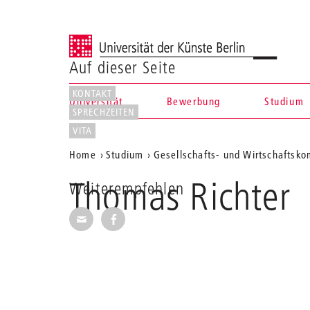
Universität der Künste Berlin
Auf dieser Seite
KONTAKT
Universität
Bewerbung
Studium
SPRECHZEITEN
Navigation &
VITA
Aktuelle
Home
Studium
Gesellschafts- und Wirtschaftsk
Suche
Position
Thomas Richter
Weiterempfehlen
auf
Seite per E-Mail weiterempfehlen
Seite auf Facebook weiterempfehl
der
Webseite