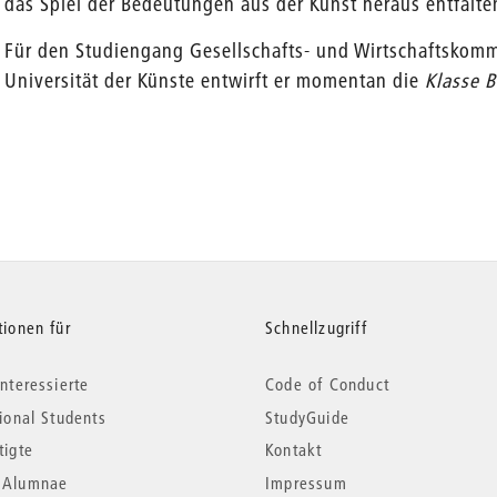
das Spiel der Bedeutungen aus der Kunst heraus entfalte
Für den Studiengang Gesellschafts- und Wirtschaftskomm
Universität der Künste entwirft er momentan die
Klasse 
tionen für
Schnellzugriff
nteressierte
Code of Conduct
tional Students
StudyGuide
tigte
Kontakt
*Alumnae
Impressum