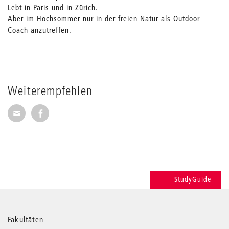
Lebt in Paris und in Zürich.
Aber im Hochsommer nur in der freien Natur als Outdoor
Coach anzutreffen.
Weiterempfehlen
Seite per E-Mail weiterempfehlen
Seite auf Facebook weiterempfehlen
StudyGuide
Weitere
Fakultäten