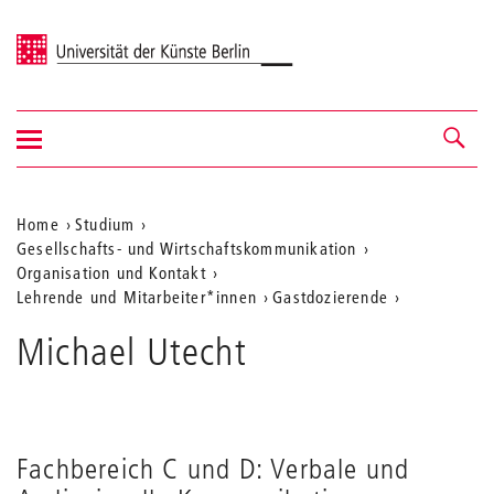
Universität der Künste Berlin
Navigation
Navigation &
ein-/ausblenden
Suche
Aktuelle
Home
Studium
Gesellschafts- und Wirtschaftskommunikation
Position
Organisation und Kontakt
auf
Lehrende und Mitarbeiter*innen
Gastdozierende
der
Michael Utecht
Webseite
Fachbereich C und D: Verbale und