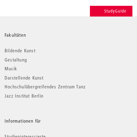
StudyGuide
Weitere
Fakultäten
Informationen
Bildende Kunst
Gestaltung
Musik
Darstellende Kunst
Hochschulübergreifendes Zentrum Tanz
Jazz Institut Berlin
Informationen für
Studieninteressierte