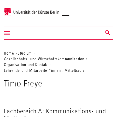
Universität der Künste Berlin
Navigation
Navigation &
ein-/ausblenden
Suche
Aktuelle
Home
Studium
Gesellschafts- und Wirtschaftskommunikation
Position
Organisation und Kontakt
auf
Lehrende und Mitarbeiter*innen
Mittelbau
der
Timo Freye
Webseite
Fachbereich A: Kommunikations- und