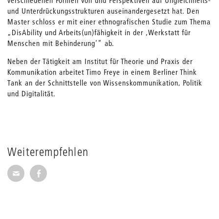
verschiedenen Formen von und Perspektiven auf Ungleichheits-
und Unterdrückungsstrukturen auseinandergesetzt hat. Den
Master schloss er mit einer ethnografischen Studie zum Thema
„DisAbility und Arbeits(un)fähigkeit in der ‚Werkstatt für
Menschen mit Behinderung‘“ ab.
Neben der Tätigkeit am Institut für Theorie und Praxis der
Kommunikation arbeitet Timo Freye in einem Berliner Think
Tank an der Schnittstelle von Wissenskommunikation, Politik
und Digitalität.
Weiterempfehlen
Seite per E-Mail weiterempfehlen
Seite auf Facebook weiterempfehlen