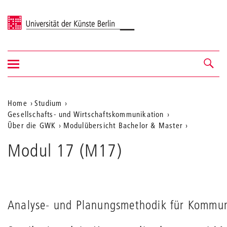
Universität der Künste Berlin
Navigation
Navigation &
ein-/ausblenden
Suche
Aktuelle
Home
Studium
Gesellschafts- und Wirtschaftskommunikation
Position
Über die GWK
Modulübersicht Bachelor & Master
auf
Modul 17 (M17)
der
Webseite
Analyse- und Planungsmethodik für Kommun