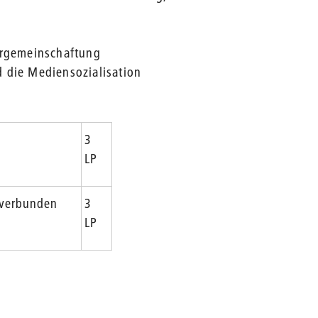
ergemeinschaftung
d die Mediensozialisation
3
LP
 verbunden
3
LP