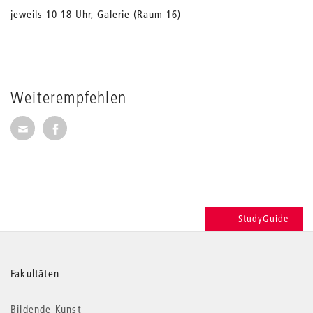
jeweils 10-18 Uhr, Galerie (Raum 16)
Weiterempfehlen
Seite per E-Mail weiterempfehlen
Seite auf Facebook weiterempfehlen
StudyGuide
Weitere
Fakultäten
Informationen
Bildende Kunst