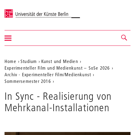
Universität der Künste Berlin
Navigation
Navigation &
ein-/ausblenden
Suche
Aktuelle
Home
Studium
Kunst und Medien
Experimenteller Film und Medienkunst – SoSe 2026
Position
Archiv - Experimenteller Film/Medienkunst
auf
Sommersemester 2016
der
In Sync - Realisierung von
Webseite
Mehrkanal-Installationen