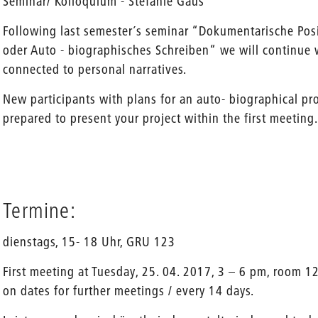
Seminar/ Kolloquium - Stefanie Gaus
Following last semester´s seminar “Dokumentarische Posi
oder Auto - biographisches Schreiben“ we will continue w
connected to personal narratives.
en
New participants with plans for an auto- biographical pr
prepared to present your project within the first meeting
Termine:
dienstags, 15- 18 Uhr, GRU 123
First meeting at Tuesday, 25. 04. 2017, 3 – 6 pm, room 
on dates for further meetings / every 14 days.