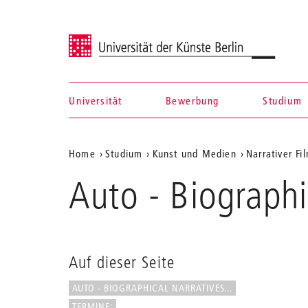
Universität der Künste Berlin
Universität
Bewerbung
Studium
Navigation &
Aktuelle
Home
Studium
Kunst und Medien
Narrativer Fi
Suche
Position
Auto - Biographic
auf
der
Webseite
Auf dieser Seite
AUTO - BIOGRAPHICAL NARRATIVES...
TERMINE: