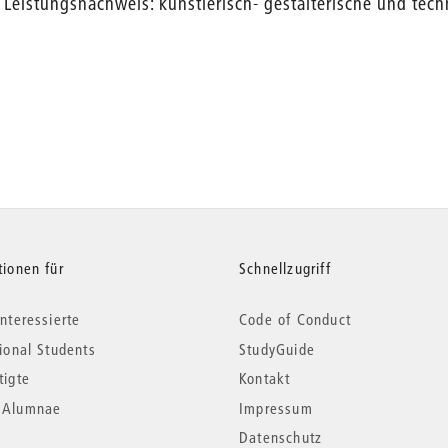
Leistungsnachweis: künstlerisch- gestalterische und tech
tionen für
Schnellzugriff
nteressierte
Code of Conduct
tional Students
StudyGuide
tigte
Kontakt
*Alumnae
Impressum
Datenschutz