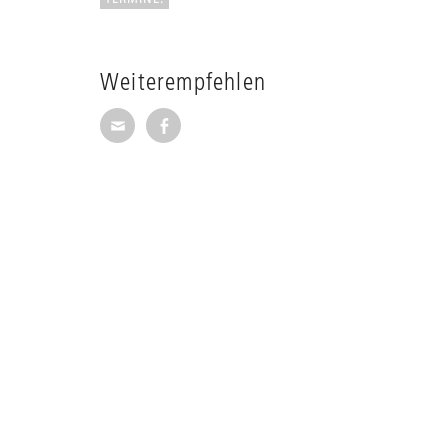
Weiterempfehlen
Seite per E-Mail weiterempfehlen
Seite auf Facebook weiterempfehl