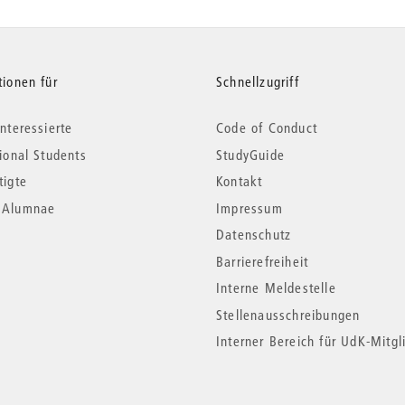
tionen für
Schnellzugriff
nteressierte
Code of Conduct
tional Students
StudyGuide
tigte
Kontakt
*Alumnae
Impressum
Datenschutz
Barrierefreiheit
Interne Meldestelle
Stellenausschreibungen
Interner Bereich für UdK-Mitgl