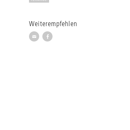
Weiterempfehlen
Seite per E-Mail weiterempfehlen
Seite auf Facebook weiterempfehl