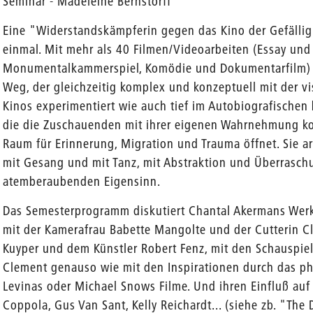
Seminar - Madeleine Bernstorff
Eine "Widerstandskämpferin gegen das Kino der Gefällig
einmal. Mit mehr als 40 Filmen/Videoarbeiten (Essay und
Monumentalkammerspiel, Komödie und Dokumentarfilm) un
en
Weg, der gleichzeitig komplex und konzeptuell mit der v
Kinos experimentiert wie auch tief im Autobiografischen b
die die Zuschauenden mit ihrer eigenen Wahrnehmung ko
Raum für Erinnerung, Migration und Trauma öffnet. Sie a
mit Gesang und mit Tanz, mit Abstraktion und Überrasch
atemberaubenden Eigensinn.
Das Semesterprogramm diskutiert Chantal Akermans Wer
mit der Kamerafrau Babette Mangolte und der Cutterin Cl
Kuyper und dem Künstler Robert Fenz, mit den Schauspie
Clement genauso wie mit den Inspirationen durch das 
Levinas oder Michael Snows Filme. Und ihren Einfluß auf
Coppola, Gus Van Sant, Kelly Reichardt... (siehe zb. "The