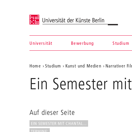
Universität der Künste Berlin
Universität
Bewerbung
Studium
Navigation &
Aktuelle
Home
Studium
Kunst und Medien
Narrativer Fi
Suche
Position
Ein Semester mi
auf
der
Webseite
Auf dieser Seite
EIN SEMESTER MIT CHANTAL...
TERMINE: