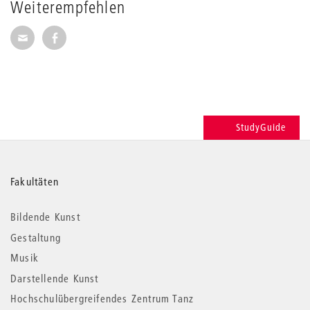
Weiterempfehlen
Seite per E-Mail weiterempfehlen
Seite auf Facebook weiterempfehlen
StudyGuide
Weitere
Fakultäten
Informationen
Bildende Kunst
Gestaltung
Musik
Darstellende Kunst
Hochschulübergreifendes Zentrum Tanz