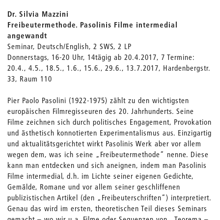
Dr. Silvia Mazzini
Freibeutermethode. Pasolinis Filme intermedial
angewandt
Seminar, Deutsch/English, 2 SWS, 2 LP
Donnerstags, 16-20 Uhr, 14tägig ab 20.4.2017, 7 Termine:
20.4., 4.5., 18.5., 1.6., 15.6., 29.6., 13.7.2017, Hardenbergstr.
33, Raum 110
Pier Paolo Pasolini (1922-1975) zählt zu den wichtigsten
europäischen Filmregisseuren des 20. Jahrhunderts. Seine
Filme zeichnen sich durch politisches Engagement, Provokation
und ästhetisch konnotierten Experimentalismus aus. Einzigartig
und aktualitätsgerichtet wirkt Pasolinis Werk aber vor allem
wegen dem, was ich seine „Freibeutermethode“ nenne. Diese
kann man entdecken und sich aneignen, indem man Pasolinis
Filme intermedial, d.h. im Lichte seiner eigenen Gedichte,
Gemälde, Romane und vor allem seiner geschliffenen
publizistischen Artikel (den „Freibeuterschriften“) interpretiert.
Genau das wird im ersten, theoretischen Teil dieses Seminars
gemacht – wo wir u.a. Filme oder Sequenzen von „Teorema –