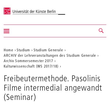
Universität der Künste Berlin
Navigation
Navigation &
ein-/ausblenden
Suche
Aktuelle
Home
Studium
Studium Generale
ARCHIV der Lehrveranstaltungen des Studium Generale
Position
Archiv Sommersemester 2017
auf
Kulturwissenschaft (WS 2017/18)
der
Freibeutermethode. Pasolinis
Webseite
Filme intermedial angewandt
(Seminar)