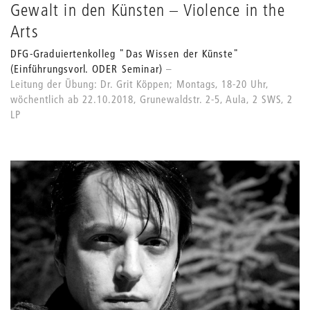
Gewalt in den Künsten – Violence in the
Arts
DFG-Graduiertenkolleg "Das Wissen der Künste"
(Einführungsvorl. ODER Seminar)
Leitung der Übung: Dr. Grit Köppen; Montags, 18-20 Uhr,
wöchentlich ab 22.10.2018, Grunewaldstr. 2-5, Aula, 2 SWS, 2
LP