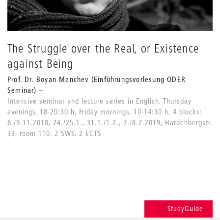
The Struggle over the Real, or Existence
against Being
Prof. Dr. Boyan Manchev (Einführungsvorlesung ODER
Seminar)
Intensive seminar and lecture series in English, Thursday
evenings, 18-20:30 h, Friday mornings, 10-14:30 h, 4 blocks:
8./9.11.2018, 24./25.1., 31.1./1.2., 7./8.2.2019, Hardenbergstr.
33, room 110, 2 SWS, 2 ECTS
StudyGuide