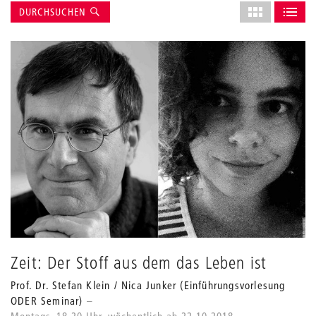
Suche
Layout
DURCHSUCHEN
des
ALS GRID AN
ALS L
Grids
anpassen
Zeit: Der Stoff aus dem das Leben ist
Prof. Dr. Stefan Klein / Nica Junker (Einführungsvorlesung
ODER Seminar)