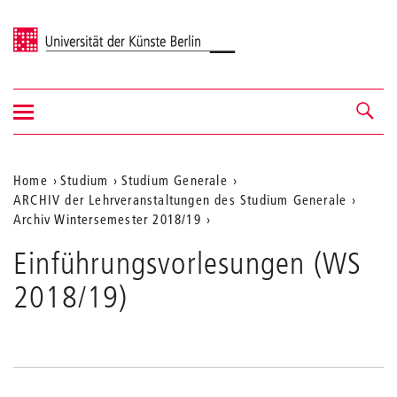
Universität der Künste Berlin
Navigation
Navigation &
ein-/ausblenden
Suche
Aktuelle
Home
Studium
Studium Generale
ARCHIV der Lehrveranstaltungen des Studium Generale
Position
Archiv Wintersemester 2018/19
auf
Einführungsvorlesungen (WS
der
2018/19)
Webseite