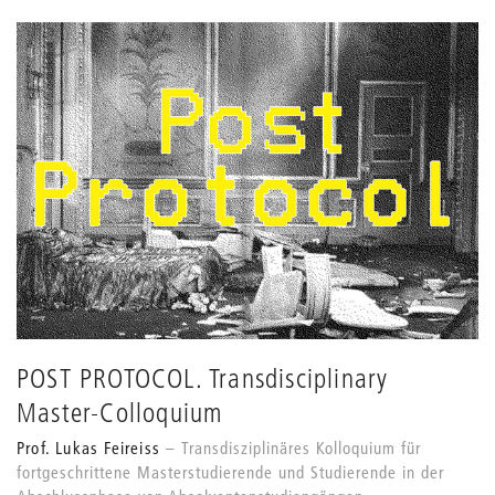
des
Grids
anpassen
POST PROTOCOL. Transdisciplinary
Master-Colloquium
Prof. Lukas Feireiss
Transdisziplinäres Kolloquium für
fortgeschrittene Masterstudierende und Studierende in der