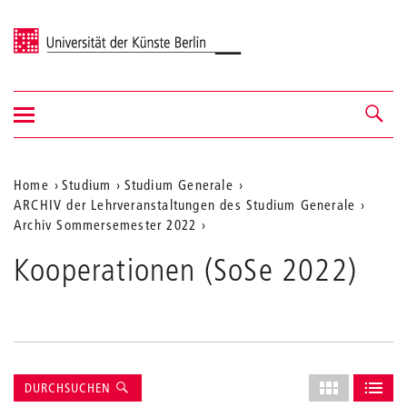
Universität der Künste Berlin
Navigation
Navigation &
ein-/ausblenden
Suche
Aktuelle
Home
Studium
Studium Generale
ARCHIV der Lehrveranstaltungen des Studium Generale
Position
Archiv Sommersemester 2022
auf
Kooperationen (SoSe 2022)
der
Webseite
Suche
Layout
DURCHSUCHEN
ALS GRID AN
ALS L