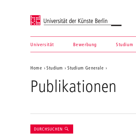
Universität der Künste Berlin
Universität
Bewerbung
Studium
Navigation &
Aktuelle
Home
Studium
Studium Generale
Suche
Position
Publikationen
auf
der
Webseite
Suche
DURCHSUCHEN