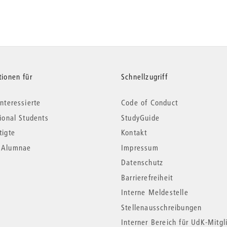
tionen für
Schnellzugriff
nteressierte
Code of Conduct
tional Students
StudyGuide
tigte
Kontakt
*Alumnae
Impressum
Datenschutz
Barrierefreiheit
Interne Meldestelle
Stellenausschreibungen
Interner Bereich für UdK-Mitgl