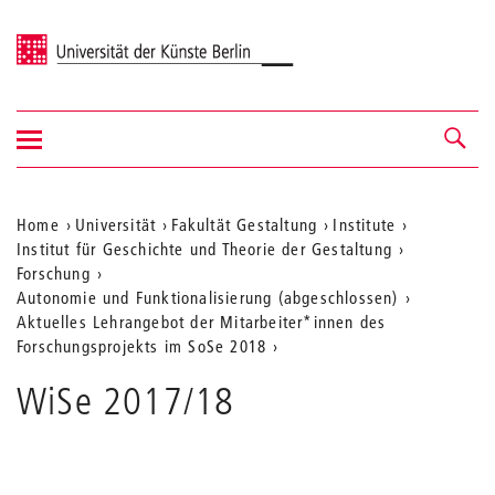
Universität der Künste Berlin
Navigation
Navigation &
ein-/ausblenden
Suche
Aktuelle
Home
Universität
Fakultät Gestaltung
Institute
Institut für Geschichte und Theorie der Gestaltung
Position
Forschung
auf
Autonomie und Funktionalisierung (abgeschlossen)
Aktuelles Lehrangebot der Mitarbeiter*innen des
der
Forschungsprojekts im SoSe 2018
Webseite
WiSe 2017/18