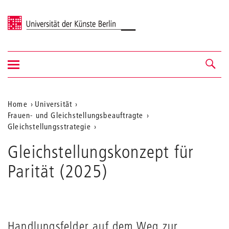
Universität der Künste Berlin
Navigation
Navigation &
ein-/ausblenden
Suche
Aktuelle
Home
Universität
Frauen- und Gleichstellungsbeauftragte
Position
Gleichstellungsstrategie
auf
Gleichstellungskonzept für
der
Parität (2025)
Webseite
Handlungsfelder auf dem Weg zur