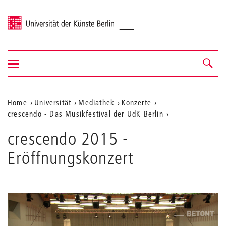
Universität der Künste Berlin
Navigation
Navigation &
ein-/ausblenden
Suche
Aktuelle
Home
Universität
Mediathek
Konzerte
crescendo - Das Musikfestival der UdK Berlin
Position
auf
crescendo 2015 -
der
Eröffnungskonzert
Webseite