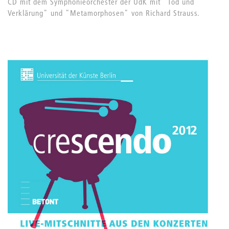
CD mit dem Symphonieorchester der UdK mit "Tod und
Verklärung" und "Metamorphosen" von Richard Strauss.