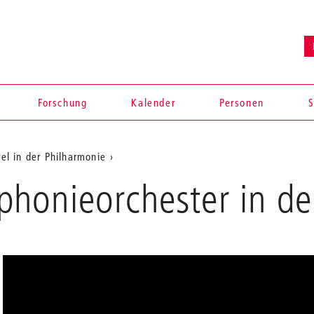
Forschung
Kalender
Personen
S
el in der Philharmonie
honieorchester in de
en