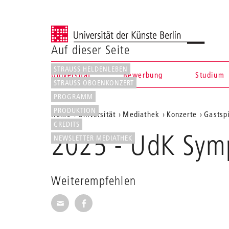
Universität der Künste Berlin
Auf dieser Seite
STRAUSS HELDENLEBEN
Universität
Bewerbung
Studium
STRAUSS OBOENKONZERT
Navigation &
PROGRAMM
PRODUKTION
Aktuelle
Home
Universität
Mediathek
Konzerte
Gastspi
Suche
CREDITS
Position
2025 - UdK Symp
NEWSLETTER MEDIATHEK
auf
der
Webseite
Weiterempfehlen
Seite per E-Mail weiterempfehlen
Seite auf Facebook weiterempfehl