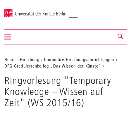
Universität der Künste Berlin
Navigation
Navigation &
ein-/ausblenden
Suche
Aktuelle
Home
Forschung
Temporäre Forschungseinrichtungen
DFG-Graduiertenkolleg „Das Wissen der Künste“
Position
auf
Ringvorlesung "Temporary
der
Knowledge – Wissen auf
Webseite
Zeit" (WS 2015/16)