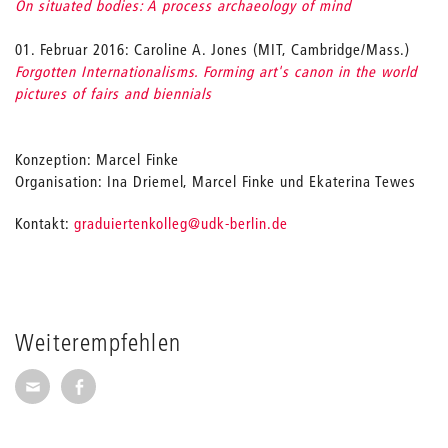
On situated bodies: A process archaeology of mind
01. Februar 2016: Caroline A. Jones (MIT, Cambridge/Mass.)
Forgotten Internationalisms. Forming art's canon in the world
pictures of fairs and biennials
Konzeption: Marcel Finke
Organisation: Ina Driemel, Marcel Finke und Ekaterina Tewes
_
Kontakt:
graduiertenkolleg
@udk-berlin.de
Weiterempfehlen
Seite per E-Mail weiterempfehlen
Seite auf Facebook weiterempfehlen