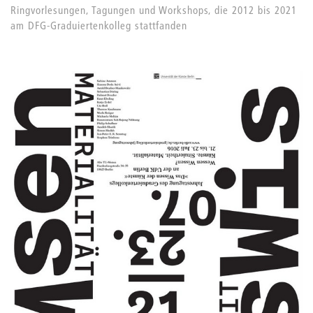
Ringvorlesungen, Tagungen und Workshops, die 2012 bis 2021
am DFG-Graduiertenkolleg stattfanden