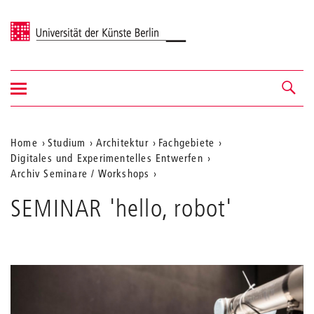
Universität der Künste Berlin
Navigation
Navigation &
ein-/ausblenden
Suche
Aktuelle
Home
Studium
Architektur
Fachgebiete
Digitales und Experimentelles Entwerfen
Position
Archiv Seminare / Workshops
auf
SEMINAR 'hello, robot'
der
Webseite