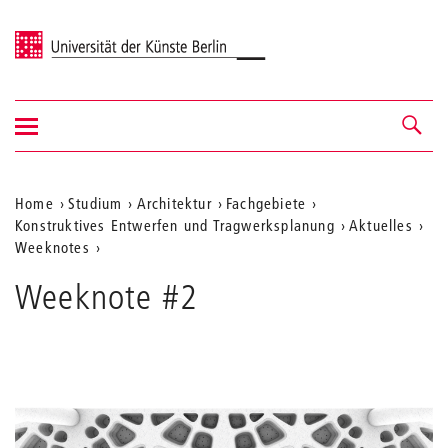
Universität der Künste Berlin
Navigation
Navigation &
ein-/ausblenden
Suche
Aktuelle
Home
Studium
Architektur
Fachgebiete
Konstruktives Entwerfen und Tragwerksplanung
Aktuelles
Position
Weeknotes
auf
21
Weeknote #2
SoSe
der
Weeknote
Webseite
#2