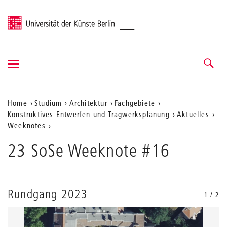
Universität der Künste Berlin
Navigation
Navigation &
ein-/ausblenden
Suche
Aktuelle
Home
Studium
Architektur
Fachgebiete
Konstruktives Entwerfen und Tragwerksplanung
Aktuelles
Position
Weeknotes
auf
23 SoSe Weeknote #16
der
Webseite
Rundgang 2023
1 / 2