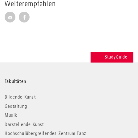
Weiterempfehlen
Seite per E-Mail weiterempfehlen
Seite auf Facebook weiterempfehlen
StudyGuide
Weitere
Fakultäten
Informationen
Bildende Kunst
Gestaltung
Musik
Darstellende Kunst
Hochschulübergreifendes Zentrum Tanz