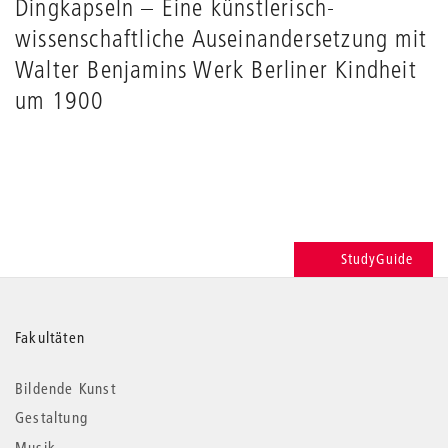
Dingkapseln – Eine künstlerisch-
wissenschaftliche Auseinandersetzung mit
Walter Benjamins Werk Berliner Kindheit
um 1900
StudyGuide
Weitere
Fakultäten
Informationen
Bildende Kunst
Gestaltung
Musik