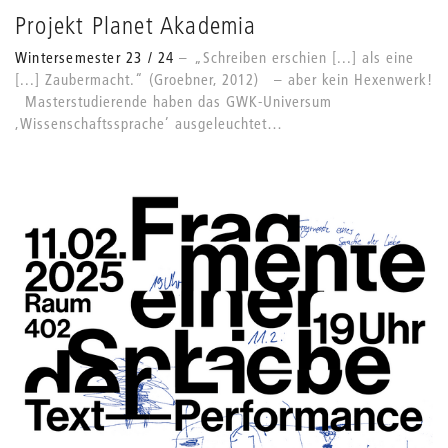
Projekt Planet Akademia
Wintersemester 23 / 24
„Schreiben erschien [...] als eine
[...] Zaubermacht.“ (Groebner, 2012) – aber kein Hexenwerk!
Masterstudierende haben das GWK-Universum
,Wissenschaftssprache’ ausgeleuchtet…