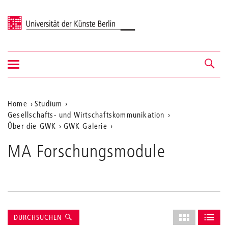
Universität der Künste Berlin
Navigation
Navigation &
ein-/ausblenden
Suche
Aktuelle
Home
Studium
Gesellschafts- und Wirtschaftskommunikation
Position
Über die GWK
GWK Galerie
auf
MA Forschungsmodule
der
Webseite
Suche
Layout
DURCHSUCHEN
ALS GRID AN
ALS L