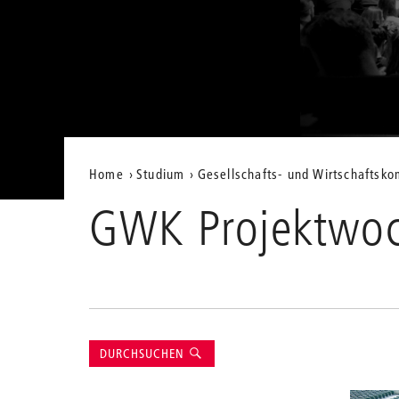
Aktuelle
Home
Studium
Gesellschafts- und Wirtschaftsk
Position
GWK Projektwoch
auf
der
Webseite
Suche
DURCHSUCHEN