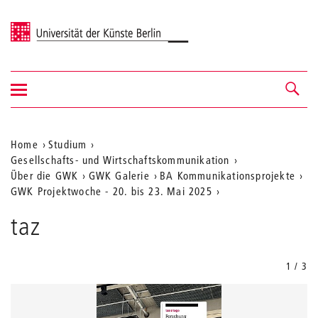
Universität der Künste Berlin
Navigation
Navigation &
ein-/ausblenden
Suche
Aktuelle
Home
Studium
Gesellschafts- und Wirtschaftskommunikation
Position
Über die GWK
GWK Galerie
BA Kommunikationsprojekte
auf
GWK Projektwoche - 20. bis 23. Mai 2025
der
taz
Webseite
1 / 3