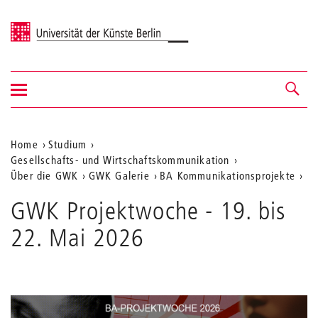
Universität der Künste Berlin
Navigation
Navigation &
ein-/ausblenden
Suche
Aktuelle
Home
Studium
Gesellschafts- und Wirtschaftskommunikation
Position
Über die GWK
GWK Galerie
BA Kommunikationsprojekte
auf
GWK Projektwoche - 19. bis
der
22. Mai 2026
Webseite