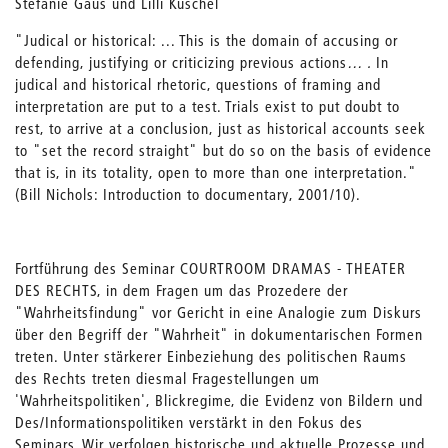
Stefanie Gaus und Lilli Kuschel
"Judical or historical: ... This is the domain of accusing or
defending, justifying or criticizing previous actions
… .
In
judical and historical rhetoric, questions of framing and
interpretation are put to a test. Trials exist to put doubt to
rest, to arrive at a conclusion, just as historical accounts seek
to "set the record straight" but do so on the basis of evidence
that is, in its totality, open to more than one interpretation."
(Bill Nichols: Introduction to documentary, 2001/10).
Fortführung des Seminar COURTROOM DRAMAS - THEATER
DES RECHTS, in dem Fragen um das Prozedere der
"Wahrheitsfindung" vor Gericht in eine Analogie zum Diskurs
über den Begriff der "Wahrheit" in dokumentarischen Formen
treten. Unter stärkerer Einbeziehung des politischen Raums
des Rechts treten diesmal Fragestellungen um
'Wahrheitspolitiken', Blickregime, die Evidenz von Bildern und
Des/Informationspolitiken verstärkt in den Fokus des
Seminars. Wir verfolgen historische und aktuelle Prozesse und