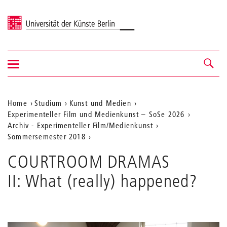
Universität der Künste Berlin
Navigation
Navigation &
ein-/ausblenden
Suche
Aktuelle
Home
Studium
Kunst und Medien
Experimenteller Film und Medienkunst – SoSe 2026
Position
Archiv - Experimenteller Film/Medienkunst
auf
Sommersemester 2018
der
COURTROOM DRAMAS
Webseite
II: What (really) happened?