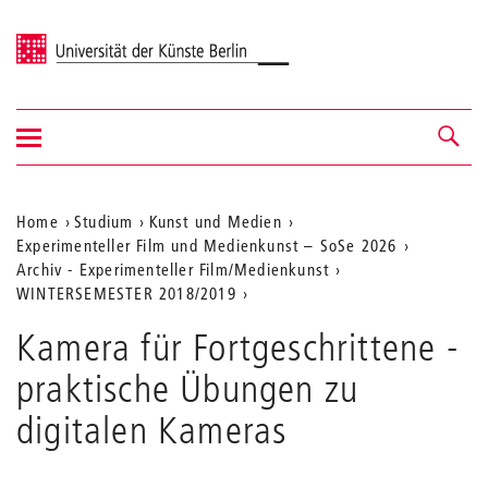
Universität der Künste Berlin
Navigation
Navigation &
ein-/ausblenden
Suche
Aktuelle
Home
Studium
Kunst und Medien
Experimenteller Film und Medienkunst – SoSe 2026
Position
Archiv - Experimenteller Film/Medienkunst
auf
WINTERSEMESTER 2018/2019
der
Kamera für Fortgeschrittene -
Webseite
praktische Übungen zu
digitalen Kameras