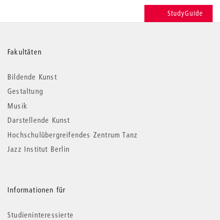
StudyGuide
Weitere
Fakultäten
Informationen
Bildende Kunst
Gestaltung
Musik
Darstellende Kunst
Hochschulübergreifendes Zentrum Tanz
Jazz Institut Berlin
Informationen für
Studieninteressierte