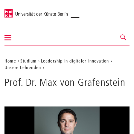
Universität der Künste Berlin
Navigation
Navigation &
ein-/ausblenden
Suche
Aktuelle
Home
Studium
Leadership in digitaler Innovation
Unsere Lehrenden
Position
auf
Prof. Dr. Max von Grafenstein
der
Webseite