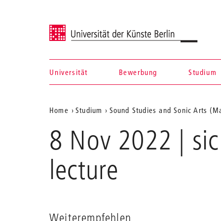
Universität der Künste Berlin
Universität
Bewerbung
Studium
Navigation &
Aktuelle
Home
Studium
Sound Studies and Sonic Arts (Ma
Suche
Position
8 Nov 2022 | si
auf
der
lecture
Webseite
Weiterempfehlen