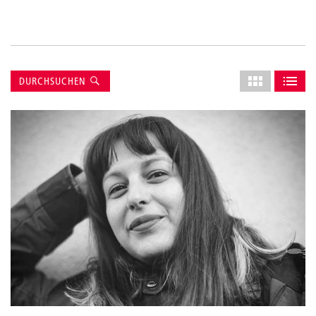
Suche
Layout
DURCHSUCHEN
des
ALS GRID AN
ALS L
Grids
anpassen