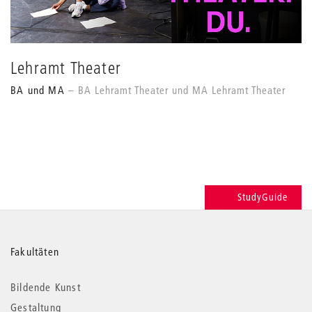
Lehramt Theater
BA und MA
BA Lehramt Theater und MA Lehramt Theater
StudyGuide
Weitere
Fakultäten
Informationen
Bildende Kunst
Gestaltung