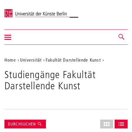
Universität der Künste Berlin
Navigation
Navigation &
ein-/ausblenden
Suche
Aktuelle
Home
Universität
Fakultät Darstellende Kunst
Position
Studiengänge Fakultät
auf
Darstellende Kunst
der
Webseite
Suche
Layout
DURCHSUCHEN
des
ALS GRID AN
ALS L