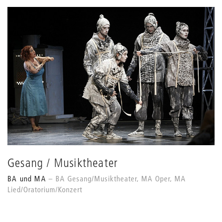
Grids
anpassen
Gesang / Musiktheater
BA und MA
BA Gesang/Musiktheater, MA Oper, MA
Lied/Oratorium/Konzert