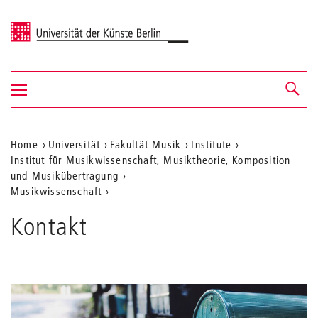
Universität der Künste Berlin
Navigation
Navigation &
ein-/ausblenden
Suche
Aktuelle
Home
Universität
Fakultät Musik
Institute
Institut für Musikwissenschaft, Musiktheorie, Komposition
Position
und Musikübertragung
auf
Musikwissenschaft
der
Kontakt
Webseite