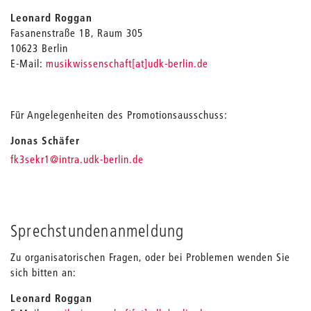
Leonard Roggan
Fasanenstraße 1B, Raum 305
10623 Berlin
E-Mail:
musikwissenschaft[at]udk-berlin.de
Für Angelegenheiten des Promotionsausschuss:
Jonas Schäfer
_
fk3sekr1
@intra.udk-berlin.de
Sprechstundenanmeldung
Zu organisatorischen Fragen, oder bei Problemen wenden Sie
sich bitten an:
Leonard Roggan