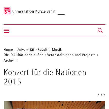
Universität der Künste Berlin
Navigation
Navigation &
ein-/ausblenden
Suche
Aktuelle
Home
Universität
Fakultät Musik
Die Fakultät nach außen
Veranstaltungen und Projekte
Position
Archiv
auf
Konzert für die Nationen
der
2015
Webseite
1 / 7